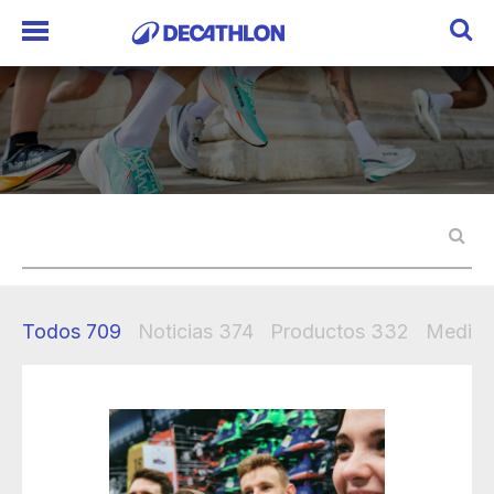
Todos
709
Noticias
374
Productos
332
Mediak