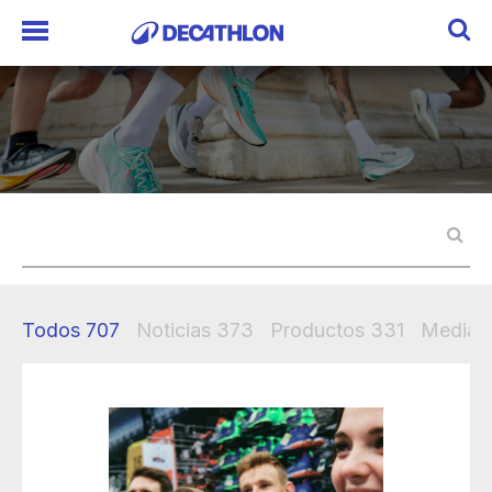
Todos
707
Noticias
373
Productos
331
Mediak