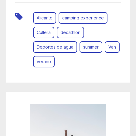
Alicante
camping experience
Cullera
decathlon
Deportes de agua
summer
Van
verano