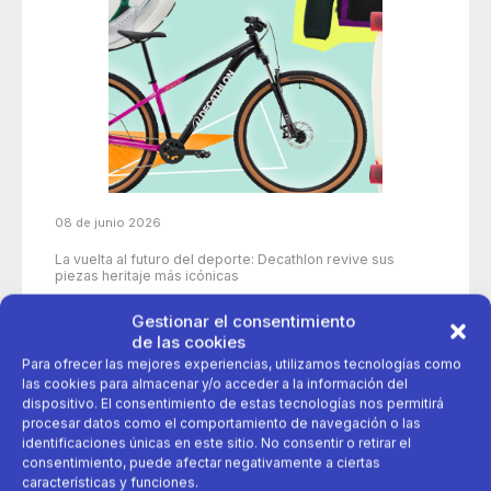
08 de junio 2026
La vuelta al futuro del deporte: Decathlon revive sus
piezas heritaje más icónicas
Gestionar el consentimiento
de las cookies
50 años
aniversario
decathlon
Para ofrecer las mejores experiencias, utilizamos tecnologías como
las cookies para almacenar y/o acceder a la información del
dispositivo. El consentimiento de estas tecnologías nos permitirá
deporte
Productos icónicos
procesar datos como el comportamiento de navegación o las
identificaciones únicas en este sitio. No consentir o retirar el
consentimiento, puede afectar negativamente a ciertas
características y funciones.