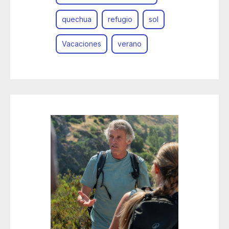
quechua
refugio
sol
Vacaciones
verano