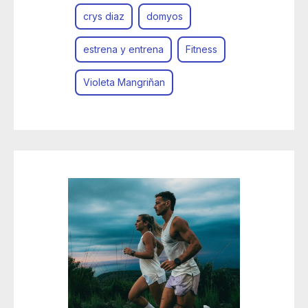
crys diaz
domyos
estrena y entrena
Fitness
Violeta Mangriñan