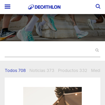
Todos
708
Noticias
373
Productos
332
Mediak