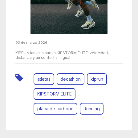
03 de marzo 2026
KIPRUN lanza la nueva KIPSTORM ELITE: velocidad,
distancia y un confort sin igual
atletas
decathlon
kiprun
KIPSTORM ELITE
placa de carbono
Running