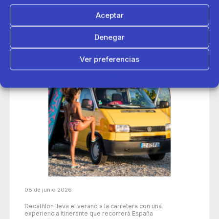
Aceptar
Denegar
Ver preferencias
Política de cookies
Política de Privacidad
Aviso Legal
08 de junio 2026
Decathlon lleva el verano a la carretera con una
experiencia itinerante que recorrerá España