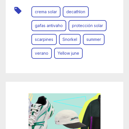
crema solar
decathlon
gafas antivaho
protección solar
scarpines
Snorkel
summer
verano
Yellow june