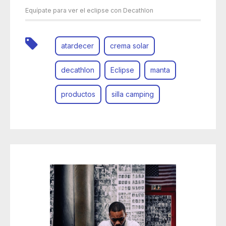
Equípate para ver el eclipse con Decathlon
atardecer
crema solar
decathlon
Eclipse
manta
productos
silla camping