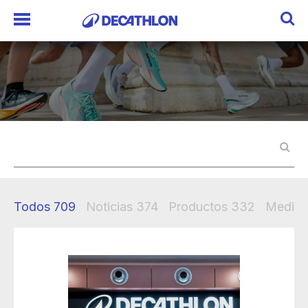
Todos
709
Noticias
374
Productos
332
Mediak