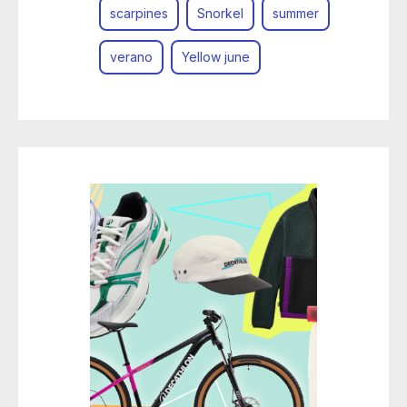
scarpines
Snorkel
summer
verano
Yellow june