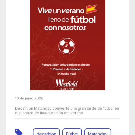
16 de junio 2026
Decathlon Matchday convierte una gran tarde de fútbol en
el planazo de inauguración del verano
decathlon
Fútbol
Matchday