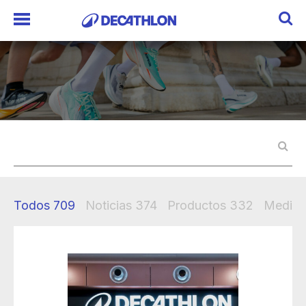
Todos
709
Noticias
374
Productos
332
Mediak