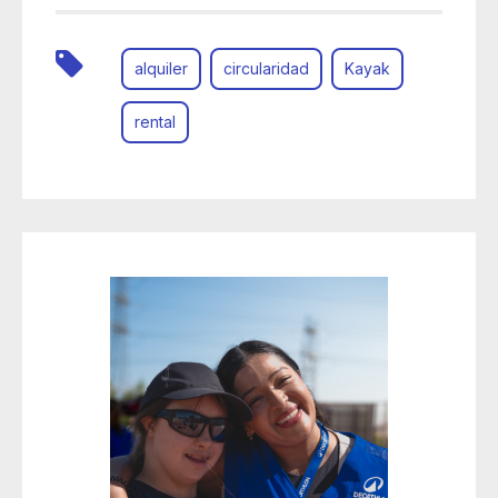
alquiler
circularidad
Kayak
rental