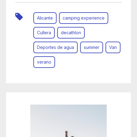
Alicante
camping experience
Cullera
decathlon
Deportes de agua
summer
Van
verano