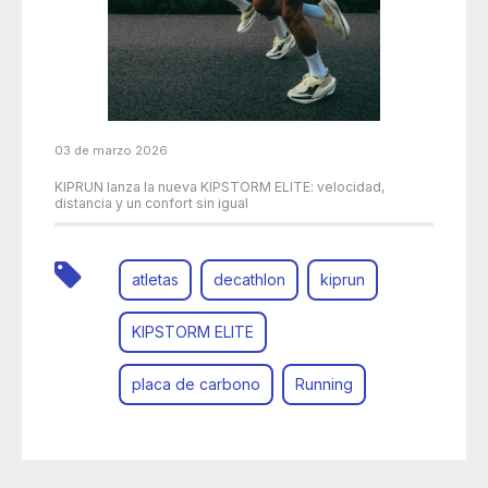
03 de marzo 2026
KIPRUN lanza la nueva KIPSTORM ELITE: velocidad,
distancia y un confort sin igual
atletas
decathlon
kiprun
KIPSTORM ELITE
placa de carbono
Running