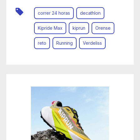
correr 24 horas
decathlon
Kipride Max
kiprun
Orense
reto
Running
Verdeliss