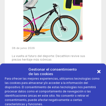
08 de junio 2026
La vuelta al futuro del deporte: Decathlon revive sus
piezas heritaje más icónicas
Gestionar el consentimiento
de las cookies
50 años
aniversario
decathlon
Para ofrecer las mejores experiencias, utilizamos tecnologías como
las cookies para almacenar y/o acceder a la información del
dispositivo. El consentimiento de estas tecnologías nos permitirá
deporte
Productos icónicos
procesar datos como el comportamiento de navegación o las
identificaciones únicas en este sitio. No consentir o retirar el
consentimiento, puede afectar negativamente a ciertas
características y funciones.