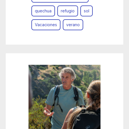
quechua
refugio
sol
Vacaciones
verano