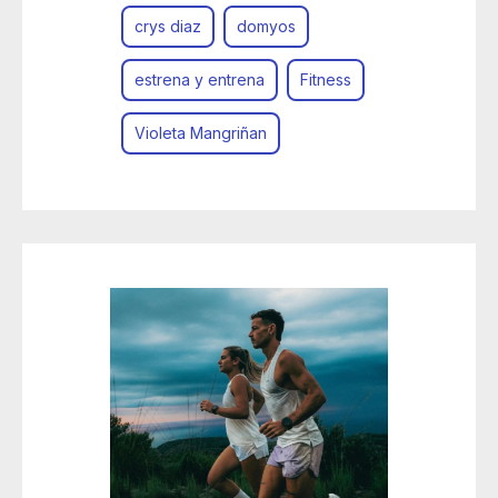
crys diaz
domyos
estrena y entrena
Fitness
Violeta Mangriñan