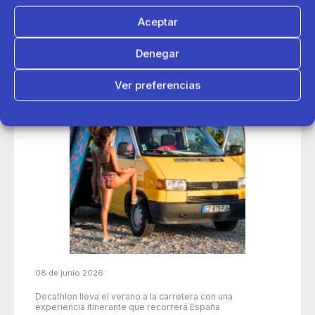
Aceptar
Denegar
Ver preferencias
Política de cookies
Política de Privacidad
Aviso Legal
08 de junio 2026
Decathlon lleva el verano a la carretera con una
experiencia itinerante que recorrerá España