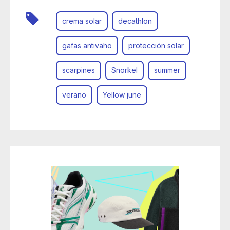
crema solar
decathlon
gafas antivaho
protección solar
scarpines
Snorkel
summer
verano
Yellow june