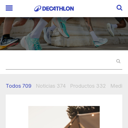
Todos
709
Noticias
374
Productos
332
Mediak