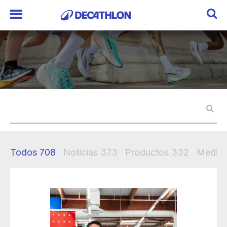
Todos
708
Noticias
373
Productos
332
Mediak