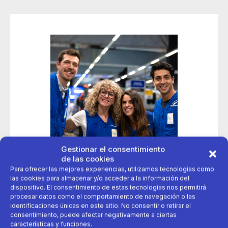
Gestionar el consentimiento
de las cookies
Para ofrecer las mejores experiencias, utilizamos tecnologías como
las cookies para almacenar y/o acceder a la información del
dispositivo. El consentimiento de estas tecnologías nos permitirá
procesar datos como el comportamiento de navegación o las
12 de mayo 2026
identificaciones únicas en este sitio. No consentir o retirar el
consentimiento, puede afectar negativamente a ciertas
Decathlon lanza su campaña de contratación de verano
características y funciones.
con más de 2000 vacantes disponibles en España