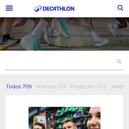
Todos
709
Noticias
374
Productos
332
Mediak