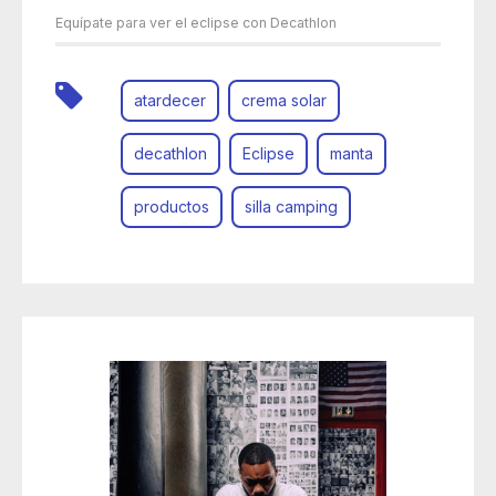
Equípate para ver el eclipse con Decathlon
atardecer
crema solar
decathlon
Eclipse
manta
productos
silla camping