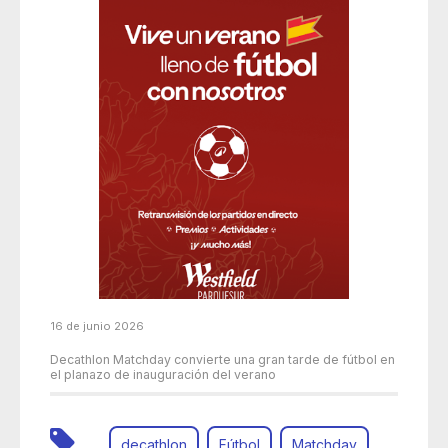
16 de junio 2026
Decathlon Matchday convierte una gran tarde de fútbol en
el planazo de inauguración del verano
decathlon
Fútbol
Matchday