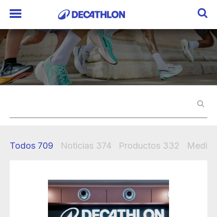
Todos
709
Noticias
374
Productos
332
Mediak