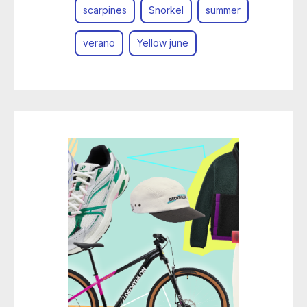
scarpines
Snorkel
summer
verano
Yellow june