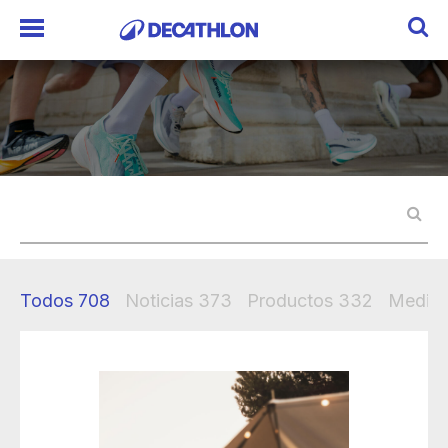
Todos
708
Noticias
373
Productos
332
Mediak