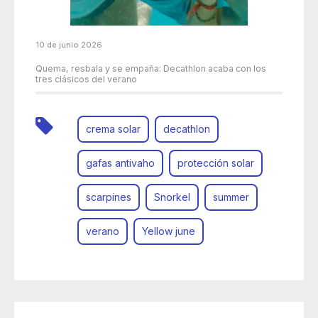
10 de junio 2026
Quema, resbala y se empaña: Decathlon acaba con los
tres clásicos del verano
crema solar
decathlon
gafas antivaho
protección solar
scarpines
Snorkel
summer
verano
Yellow june