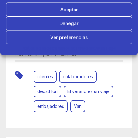
Aceptar
Denegar
Ver preferencias
24 de junio 2026
Política de cookies
Política de Privacidad
Aviso Legal
Así ha viajado la Van del Verano de Decathlon por España
conectando deporte y comunidad
clientes
colaboradores
decathlon
El verano es un viaje
embajadores
Van