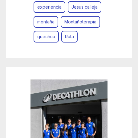
experiencia
Jesus calleja
montaña
Montañoterapia
quechua
Ruta