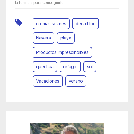
la fórmula para conseguirlo
cremas solares
decathlon
Nevera
playa
Productos imprescindibles
quechua
refugio
sol
Vacaciones
verano