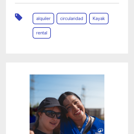
alquiler
circularidad
Kayak
rental