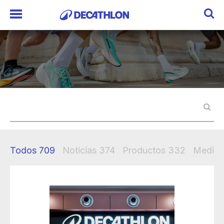
Todos
709
Noticias
374
Productos
332
Mediak