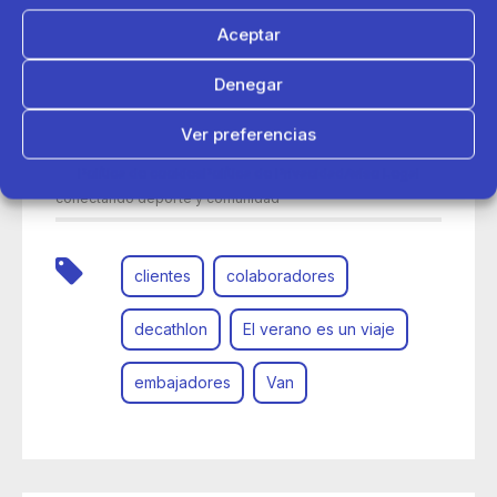
Aceptar
Denegar
Ver preferencias
24 de junio 2026
Política de cookies
Política de Privacidad
Aviso Legal
Así ha viajado la Van del Verano de Decathlon por España
conectando deporte y comunidad
clientes
colaboradores
decathlon
El verano es un viaje
embajadores
Van