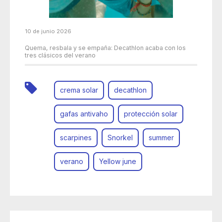
10 de junio 2026
Quema, resbala y se empaña: Decathlon acaba con los
tres clásicos del verano
crema solar
decathlon
gafas antivaho
protección solar
scarpines
Snorkel
summer
verano
Yellow june