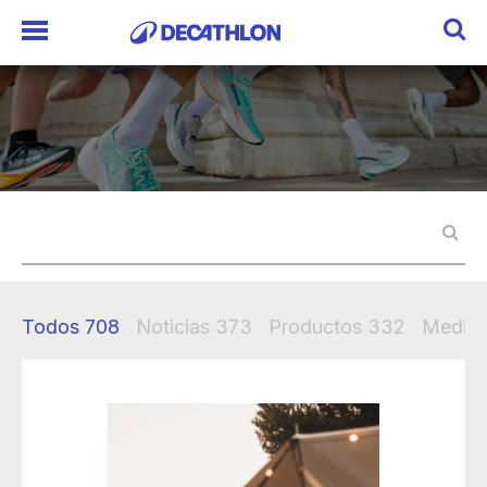
Todos
708
Noticias
373
Productos
332
Mediak