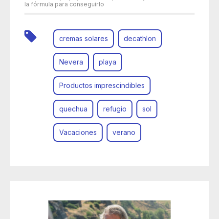
la fórmula para conseguirlo
cremas solares
decathlon
Nevera
playa
Productos imprescindibles
quechua
refugio
sol
Vacaciones
verano