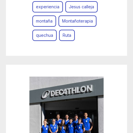
experiencia
Jesus calleja
montaña
Montañoterapia
quechua
Ruta