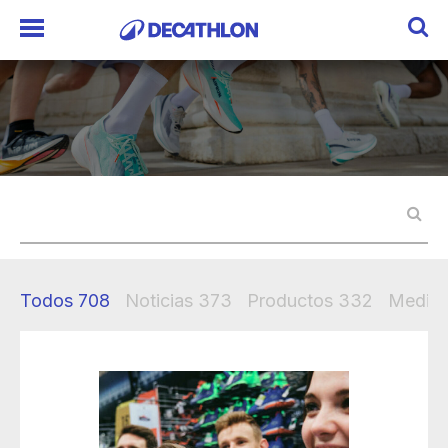
Todos
708
Noticias
373
Productos
332
Mediak