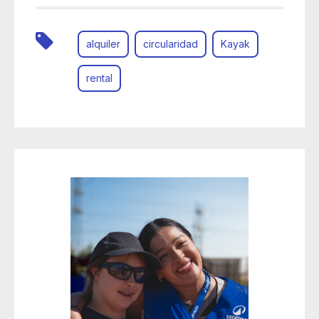
alquiler
circularidad
Kayak
rental