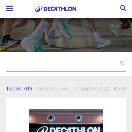
Todos
709
Noticias
374
Productos
332
Mediak