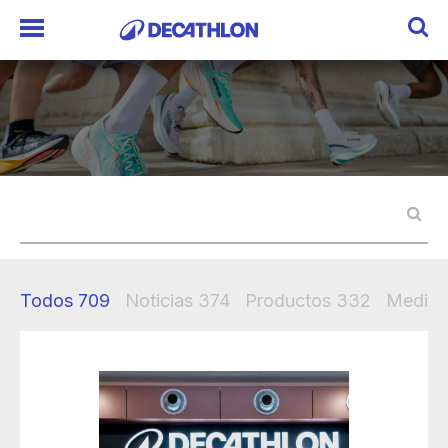
Todos
709
Noticias
374
Productos
332
Mediak