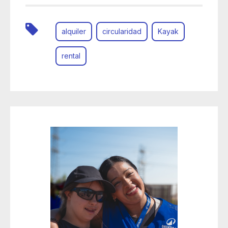
alquiler
circularidad
Kayak
rental