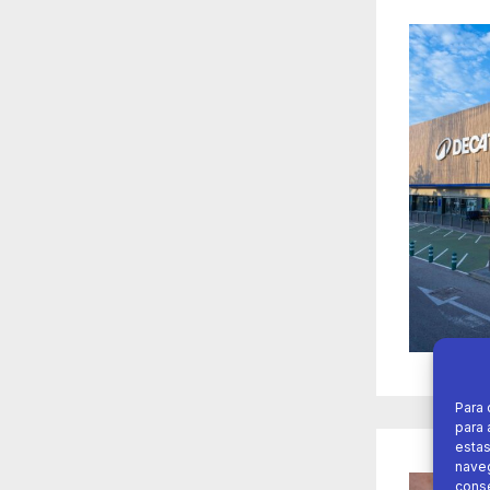
Para 
para 
estas
naveg
conse