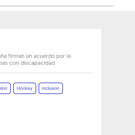
a firman un acuerdo por la
onas con discapacidad
hlon
Hóckey
inclusion