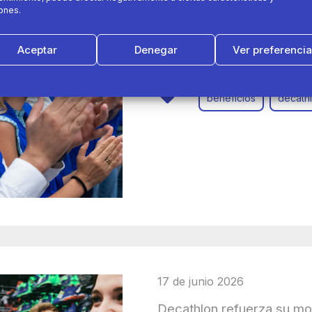
ones.
Decathlon destina más de
beneficios y formación d
Aceptar
Denegar
Ver preferenci
Política de cookies
Política de Privacidad
Aviso Legal
beneficios
decath
17 de junio 2026
Decathlon refuerza su mod