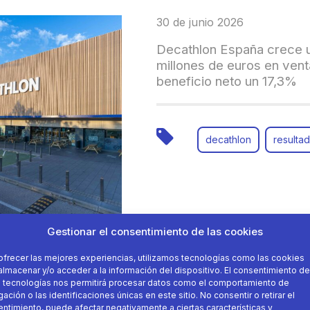
30 de junio 2026
Decathlon España crece u
millones de euros en ven
beneficio neto un 17,3%
decathlon
resulta
Gestionar el consentimiento de las cookies
ofrecer las mejores experiencias, utilizamos tecnologías como las cookies
almacenar y/o acceder a la información del dispositivo. El consentimiento de
 tecnologías nos permitirá procesar datos como el comportamiento de
ación o las identificaciones únicas en este sitio. No consentir o retirar el
22 de junio 2026
ntimiento, puede afectar negativamente a ciertas características y