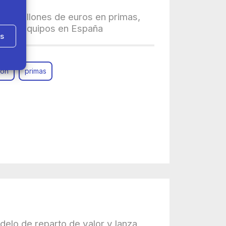
 50 millones de euros en primas,
e sus equipos en España
as
lon
primas
elo de reparto de valor y lanza