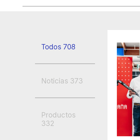
Todos
708
Noticias
373
Productos
332