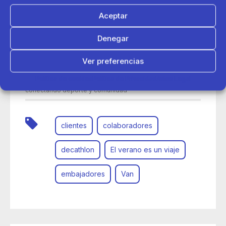
Aceptar
Denegar
Ver preferencias
24 de junio 2026
Política de cookies
Política de Privacidad
Aviso Legal
Así ha viajado la Van del Verano de Decathlon por España
conectando deporte y comunidad
clientes
colaboradores
decathlon
El verano es un viaje
embajadores
Van