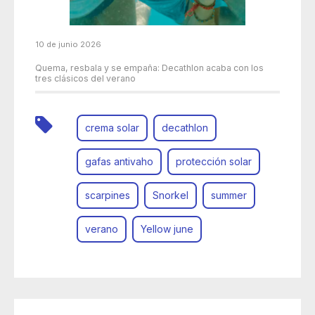
10 de junio 2026
Quema, resbala y se empaña: Decathlon acaba con los
tres clásicos del verano
crema solar
decathlon
gafas antivaho
protección solar
scarpines
Snorkel
summer
verano
Yellow june