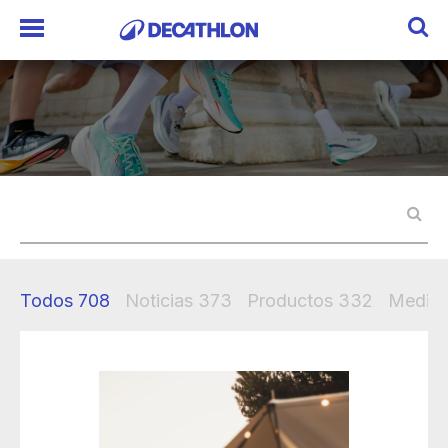
Todos
708
Noticias
373
Productos
332
Mediak