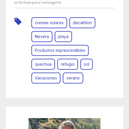
la fórmula para conseguirlo
cremas solares
decathlon
Nevera
playa
Productos imprescindibles
quechua
refugio
sol
Vacaciones
verano