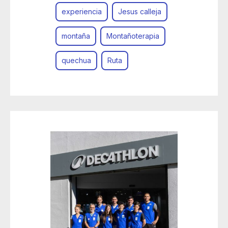
experiencia
Jesus calleja
montaña
Montañoterapia
quechua
Ruta