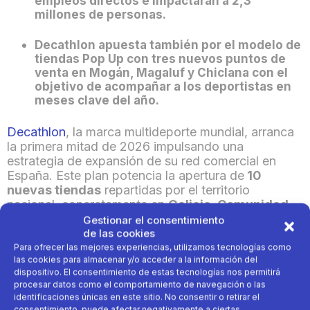
empleos directos e impactarán a 2,3
millones de personas.
Decathlon apuesta también por el modelo de
tiendas
Pop Up
con tres nuevos puntos de
venta en Mogán, Magaluf y Chiclana con el
objetivo de acompañar a los deportistas en
meses clave del año.
Decathlon
, la marca multideporte mundia
l
, arranca
la primera mitad de 2026 impulsando una
estrategia de expansión de su red comercial en
España. Este plan potencia la apertura de
10
nuevas tiendas
repartidas por el territorio
nacional, concretamente en
Galicia, Comunidad
Valenciana, Canarias, Baleares, Andalucía,
Gestionar el consentimiento
de las cookies
Cataluña y Comunidad de Madrid.
De esta
forma, la compañía refuerza su presencia en estas
Para ofrecer las mejores experiencias, utilizamos tecnologías como
las cookies para almacenar y/o acceder a la información del
localidades para seguir acercando la práctica
dispositivo. El consentimiento de estas tecnologías nos permitirá
deportiva a los deportistas de la zona.
procesar datos como el comportamiento de navegación o las
identificaciones únicas en este sitio. No consentir o retirar el
Así, con el que es su mayor proyecto de aperturas
consentimiento, puede afectar negativamente a ciertas