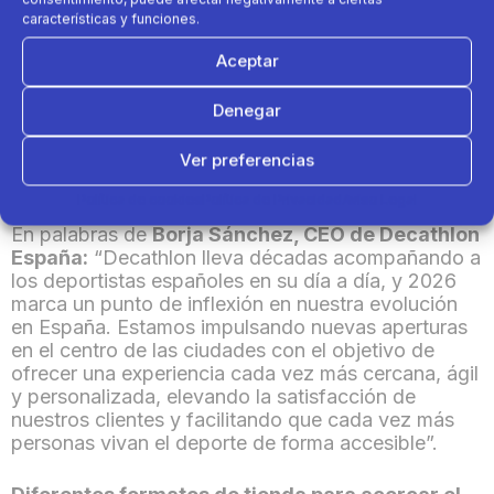
características y funciones.
a nivel nacional de los últimos años, Decathlon
contribuirá a la creación de
más de 100 empleos
Aceptar
directos
, además de llegar a
2,3 millones de
personas
. Asimismo, estos nuevos
Denegar
establecimientos incorporarán en total
más de
5.200 m² de superficie comercial deportiva
en
el país, situándose la mayor parte de ellos en el
Ver preferencias
centro de las ciudades.
Política de cookies
Política de Privacidad
Aviso Legal
En palabras de
Borja Sánchez, CEO de Decathlon
España:
“Decathlon lleva décadas acompañando a
los deportistas españoles en su día a día, y 2026
marca un punto de inflexión en nuestra evolución
en España. Estamos impulsando nuevas aperturas
en el centro de las ciudades con el objetivo de
ofrecer una experiencia cada vez más cercana, ágil
y personalizada, elevando la satisfacción de
nuestros clientes y facilitando que cada vez más
personas vivan el deporte de forma accesible”.