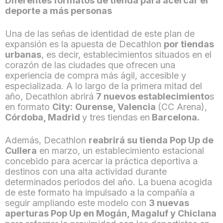
Diferentes formatos de tienda para acercar el
deporte a más personas
Una de las señas de identidad de este plan de
expansión es la apuesta de Decathlon
por tiendas
urbanas
, es decir, establecimientos situados en el
corazón de las ciudades que ofrecen una
experiencia de compra más ágil, accesible y
especializada. A lo largo de la primera mitad del
año, Decathlon abrirá
7 nuevos establecimiento
s
en formato
City:
Ourense, Valencia
(CC Arena),
Córdoba, Madrid
y
tres
tiendas en
Barcelona.
Además, Decathlon
reabrirá su tienda
Pop Up
de
Cullera
en marzo, un establecimiento estacional
concebido para acercar la práctica deportiva a
destinos con una alta actividad durante
determinados periodos del año. La buena acogida
de este formato ha impulsado a la compañía a
seguir ampliando este modelo con
3 nuevas
aperturas
Pop Up
en Mogán, Magaluf y Chiclana