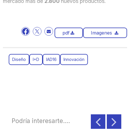
mercado más de
2.800
nuevos productos.
pdf
Imagenes
Diseño
I+D
IAD16
Innovación
Podría interesarte....