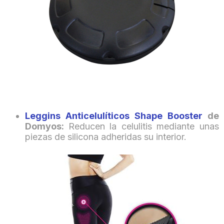
Leggins Anticelulíticos Shape Booster
de
Domyos:
Reducen la celulitis mediante unas
piezas de silicona adheridas su interior.