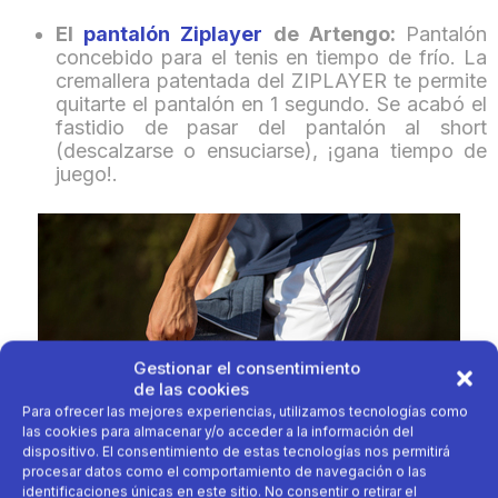
El
pantalón Ziplayer
de Artengo:
Pantalón
concebido para el tenis en tiempo de frío. La
cremallera patentada del ZIPLAYER te permite
quitarte el pantalón en 1 segundo. Se acabó el
fastidio de pasar del pantalón al short
(descalzarse o ensuciarse), ¡gana tiempo de
juego!.
Gestionar el consentimiento
de las cookies
Para ofrecer las mejores experiencias, utilizamos tecnologías como
las cookies para almacenar y/o acceder a la información del
dispositivo. El consentimiento de estas tecnologías nos permitirá
procesar datos como el comportamiento de navegación o las
identificaciones únicas en este sitio. No consentir o retirar el