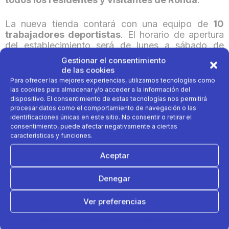
La nueva tienda contará con una equipo de
10
trabajadores deportistas
. El horario de apertura
del establecimiento será de lunes a sábado de
10:00 a 21:00 y el primer domingo del mes.
Gestionar el consentimiento
de las cookies
La tienda tendrá una superficie comercial
Para ofrecer las mejores experiencias, utilizamos tecnologías como
aproximada de
220m2
, donde se podrá encontrar
las cookies para almacenar y/o acceder a la información del
dispositivo. El consentimiento de estas tecnologías nos permitirá
una amplia gama de productos de sus
Marcas
procesar datos como el comportamiento de navegación o las
Pasión
de muchas disciplinas deportivas. Entre los
identificaciones únicas en este sitio. No consentir o retirar el
servicios que ofrece Decathlon City Ronda se
consentimiento, puede afectar negativamente a ciertas
encuentra el
Click@&Recoge
y el
Proyecto Plus
,
características y funciones.
donde el cliente tendrá disponible
toda la oferta
de productos de
www.decathlon.es
y la
Aceptar
posibilidad de recogerlos en la misma tienda o de
envío a domicilio.
Denegar
Málaga cuenta ya con 2 establecimientos
Ver preferencias
Decathlon
de gran superficie en las proximidades
Política de cookies
Política de Privacidad
Aviso Legal
de la capital malagueña. Con esta apertura