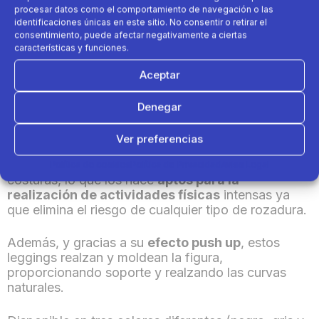
procesar datos como el comportamiento de navegación o las
identificaciones únicas en este sitio. No consentir o retirar el
consentimiento, puede afectar negativamente a ciertas
características y funciones.
Domyos, la marca de fitness de Decathlon lanza
sus nuevos
leggings
efecto
push up
. Un modelo
Aceptar
cómodo y favorecedor que incorpora las últimas
tecnologías para conseguir lucir la
silueta
Denegar
perfecta.
Ver preferencias
Su
tecnología
seamless
hace que estén
confeccionados en una sola pieza, reduciendo las
Política de cookies
Política de Privacidad
Aviso Legal
costuras, lo que los hace
aptos para la
realización de actividades físicas
intensas ya
que elimina el riesgo de cualquier tipo de rozadura.
Además, y gracias a su
efecto
push up
, estos
leggings realzan y moldean la figura,
proporcionando soporte y realzando las curvas
naturales.