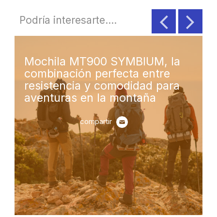
Podría interesarte....
Mochila MT900 SYMBIUM, la
De
combinación perfecta entre
no
resistencia y comodidad para
20
aventuras en la montaña
Si
compartir