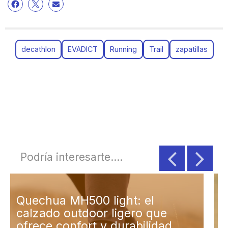
decathlon
EVADICT
Running
Trail
zapatillas
Podría interesarte....
Decathlon presenta la
colección de baño 2023
diseñada para todas las