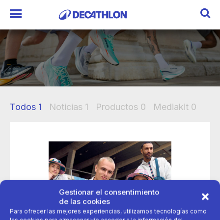
Todos
1
Noticias
1
Productos
0
Mediakit
0
Gestionar el consentimiento
de las cookies
Para ofrecer las mejores experiencias, utilizamos tecnologías como
las cookies para almacenar y/o acceder a la información del