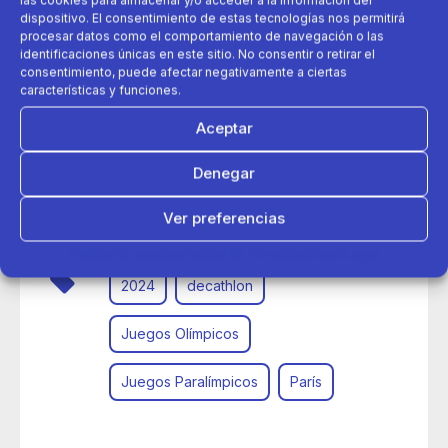
dispositivo. El consentimiento de estas tecnologías nos permitirá
procesar datos como el comportamiento de navegación o las
identificaciones únicas en este sitio. No consentir o retirar el
consentimiento, puede afectar negativamente a ciertas
características y funciones.
Aceptar
13 de agosto 2024
Denegar
Éxito de la colaboración de Decathlon Francia con los
Juegos Olímpicos de París 2024
Ver preferencias
Política de cookies
Política de Privacidad
Aviso Legal
2024
decathlon
Juegos Olímpicos
Juegos Paralímpicos
París