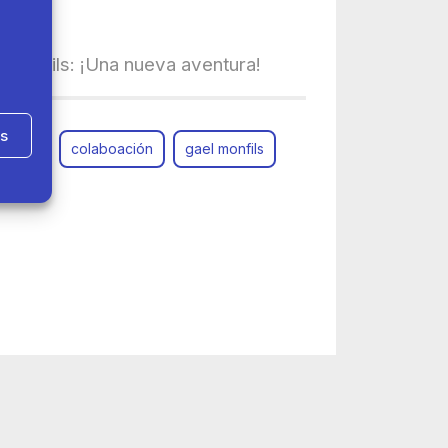
 Monfils: ¡Una nueva aventura!
as
d Tour
colaboación
gael monfils