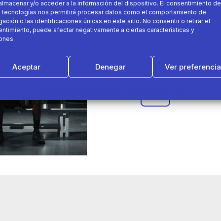
almacenar y/o acceder a la información del dispositivo. El consentimiento de
03 de enero 2022
 tecnologías nos permitirá procesar datos como el comportamiento de
ación o las identificaciones únicas en este sitio. No consentir o retirar el
ntimiento, puede afectar negativamente a ciertas características y
Decathlon/Artengo & Gaël
ones.
Aceptar
Denegar
Ver preferenci
Artengo
ATP Worl
Política de cookies
Política de Privacidad
Aviso Legal
Tenis