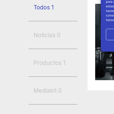
para 
Todos
1
estas
naveg
conse
funci
Noticias
0
Productos
1
Mediakit
0