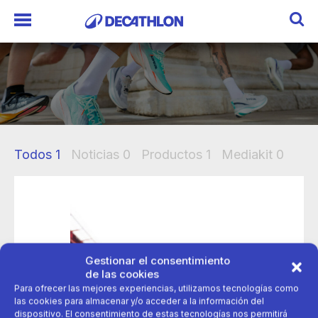
Todos
1
Noticias
0
Productos
1
Mediakit
0
Gestionar el consentimiento
de las cookies
Para ofrecer las mejores experiencias, utilizamos tecnologías como
las cookies para almacenar y/o acceder a la información del
dispositivo. El consentimiento de estas tecnologías nos permitirá