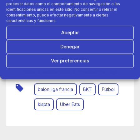
procesar datos como el comportamiento de navegación o las
identificaciones únicas en este sitio. No consentir o retirar el
consentimiento, puede afectar negativamente a ciertas
características y funciones.
Aceptar
Denegar
20 de mayo 2022
Ver preferencias
Kipsta presenta los balones oficiales de la Ligue 1 Uber
Eats y la Ligue 2 BKT para la temporada 2022-2023
Política de cookies
Política de Privacidad
Aviso Legal
balon liga francia
BKT
Fútbol
kispta
Uber Eats