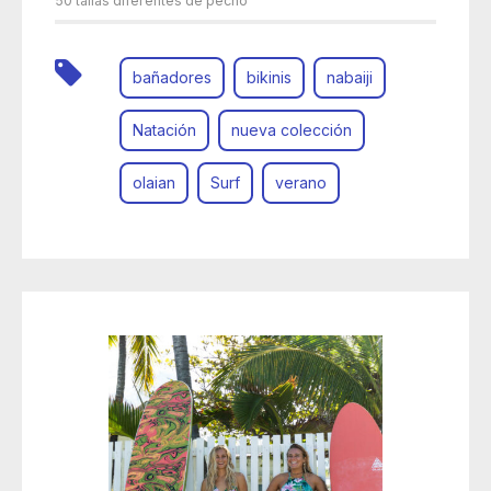
50 tallas diferentes de pecho
bañadores
bikinis
nabaiji
Natación
nueva colección
olaian
Surf
verano