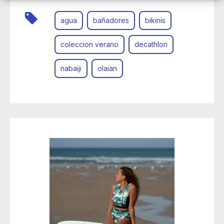
agua
bañadores
bikinis
coleccion verano
decathlon
nabaiji
olaian