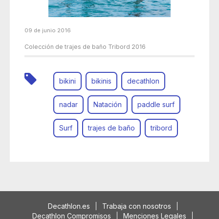
09 de junio 2016
Colección de trajes de baño Tribord 2016
bikini
bikinis
decathlon
nadar
Natación
paddle surf
Surf
trajes de baño
tribord
Decathlon.es
Trabaja con nosotros
Decathlon Compromisos
Menciones Legales