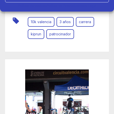
KIPRUN se convierte en el patrocinador oficial de la
carrera 10K Valencia los próximos tres años
Política de cookies
Política de Privacidad
Aviso Legal
10k valencia
3 años
carrera
kiprun
patrocinador