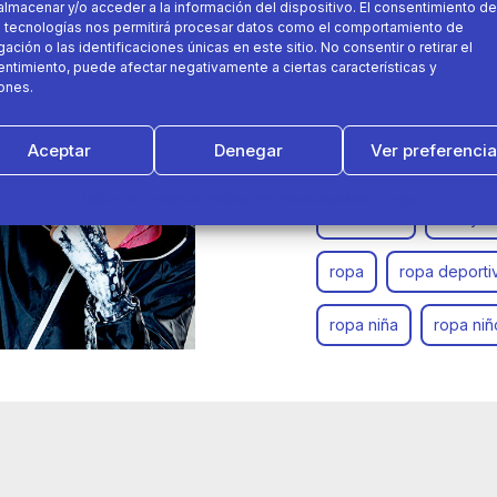
almacenar y/o acceder a la información del dispositivo. El consentimiento de
08 de junio 2016
 tecnologías nos permitirá procesar datos como el comportamiento de
ación o las identificaciones únicas en este sitio. No consentir o retirar el
ntimiento, puede afectar negativamente a ciertas características y
Colección Domyos Prima
ones.
Aceptar
Denegar
Ver preferenci
coleccion 2016
co
Política de cookies
Política de Privacidad
Aviso Legal
decathlon
domyos
ropa
ropa deporti
ropa niña
ropa niñ