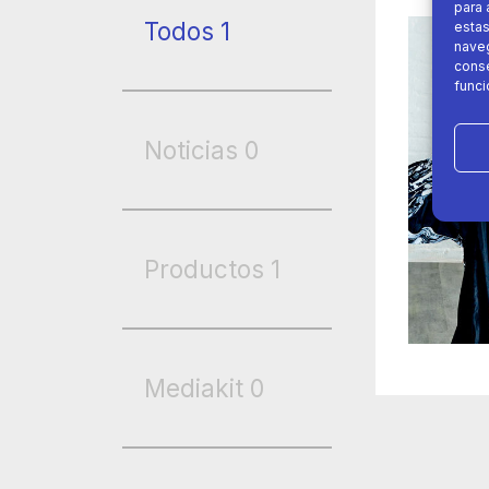
para 
Todos
1
estas
naveg
conse
funci
Noticias
0
Productos
1
Mediakit
0