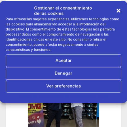
decathlon
federacion
Pádel
Gestionar el consentimiento
de las cookies
Para ofrecer las mejores experiencias, utilizamos tecnologías como
patrocinador
las cookies para almacenar y/o acceder a la información del
dispositivo. El consentimiento de estas tecnologías nos permitirá
procesar datos como el comportamiento de navegación o las
identificaciones únicas en este sitio. No consentir o retirar el
consentimiento, puede afectar negativamente a ciertas
características y funciones.
Aceptar
Denegar
Ver preferencias
Política de cookies
Política de Privacidad
Aviso Legal