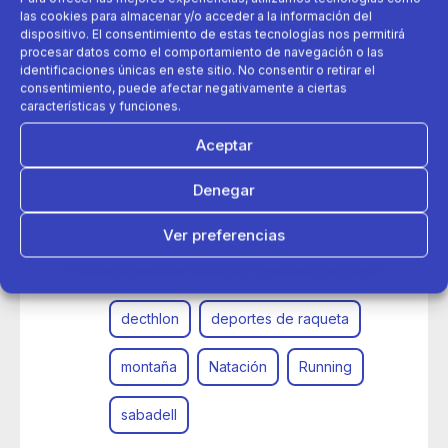
las cookies para almacenar y/o acceder a la información del
dispositivo. El consentimiento de estas tecnologías nos permitirá
procesar datos como el comportamiento de navegación o las
identificaciones únicas en este sitio. No consentir o retirar el
consentimiento, puede afectar negativamente a ciertas
características y funciones.
Aceptar
09 de junio 2017
Denegar
Decathlon city lleva el deporte al centro de Sabadell
Ver preferencias
apertura
cardio
decathlon city
Política de cookies
Política de Privacidad
Aviso Legal
decthlon
deportes de raqueta
montaña
Natación
Running
sabadell