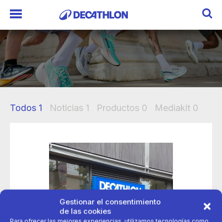
Todos
1
Noticias
1
Productos
0
Mediakit
0
Gestionar el consentimiento
de las cookies
Para ofrecer las mejores experiencias, utilizamos tecnologías como