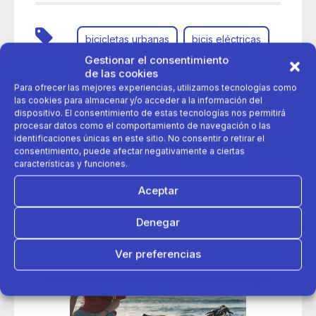
bicicletas urbanas
bicis eléctricas
Gestionar el consentimiento
de las cookies
ciudad
e bikes
Movilidad
Para ofrecer las mejores experiencias, utilizamos tecnologías como
las cookies para almacenar y/o acceder a la información del
rutas en bici
dispositivo. El consentimiento de estas tecnologías nos permitirá
procesar datos como el comportamiento de navegación o las
identificaciones únicas en este sitio. No consentir o retirar el
consentimiento, puede afectar negativamente a ciertas
características y funciones.
Aceptar
Denegar
Ver preferencias
Política de cookies
Política de Privacidad
Aviso Legal