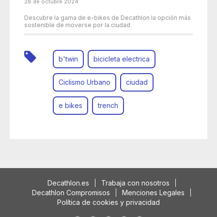
28 de octubre 2024
Descubre la gama de e-bikes de Decathlon la opción más
sostenible de moverse por la ciudad
b'twin
bicicleta electrica
Ciclismo Urbano
ciudad
e bikes
trench
Decathlon.es
Trabaja con nosotros
Decathlon Compromisos
Menciones Legales
Política de cookies y privacidad