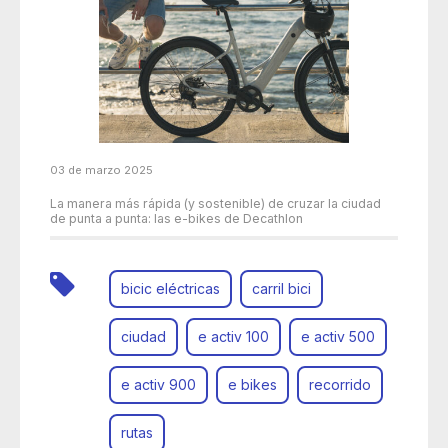
03 de marzo 2025
La manera más rápida (y sostenible) de cruzar la ciudad
de punta a punta: las e-bikes de Decathlon
bicic eléctricas
carril bici
ciudad
e activ 100
e activ 500
e activ 900
e bikes
recorrido
rutas