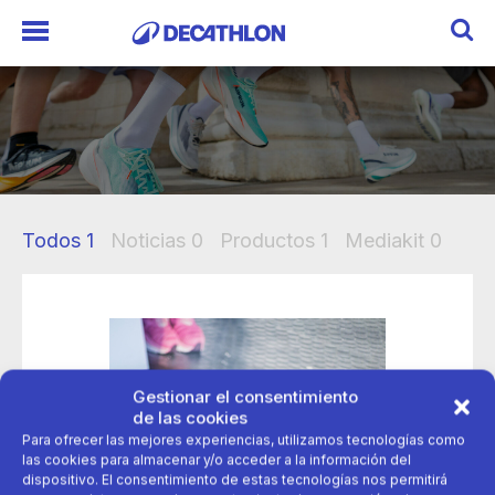
Todos
1
Noticias
0
Productos
1
Mediakit
0
Gestionar el consentimiento
de las cookies
Para ofrecer las mejores experiencias, utilizamos tecnologías como
las cookies para almacenar y/o acceder a la información del
dispositivo. El consentimiento de estas tecnologías nos permitirá