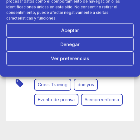
procesar datos como el comportamiento de navegación o las
identificaciones únicas en este sitio. No consentir o retirar el
consentimiento, puede afectar negativamente a ciertas
características y funciones.
Aceptar
Denegar
09 de noviembre 2016
Ver preferencias
Evento de Cross Training en la sede de Decathlon España
Política de cookies
Política de Privacidad
Aviso Legal
Cross Training
domyos
Evento de prensa
Siempreenforma