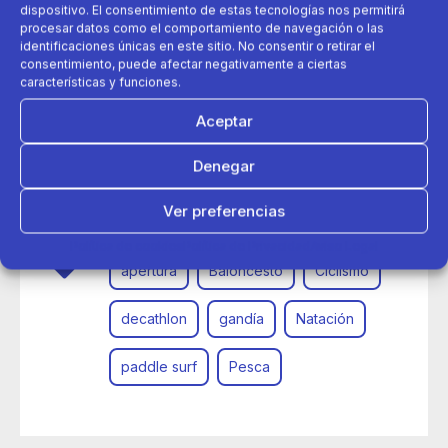
dispositivo. El consentimiento de estas tecnologías nos permitirá
procesar datos como el comportamiento de navegación o las
identificaciones únicas en este sitio. No consentir o retirar el
consentimiento, puede afectar negativamente a ciertas
características y funciones.
Aceptar
Denegar
24 de marzo 2017
Decathlon Gandía, deporte al alcance de todos
Ver preferencias
Política de cookies
Política de Privacidad
Aviso Legal
apertura
Baloncesto
Ciclismo
decathlon
gandía
Natación
paddle surf
Pesca