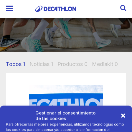
Todos
1
Noticias
1
Productos
0
Mediakit
0
Gestionar el consentimiento
de las cookies
Para ofrecer las mejores experiencias, utilizamos tecnologías como
las cookies para almacenar y/o acceder a la información del