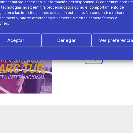
almacenar y/o acceder a la información del dispositivo. El consentimiento de
14 de abril 2021
 tecnologías nos permitirá procesar datos como el comportamiento de
ación o las identificaciones únicas en este sitio. No consentir o retirar el
ntimiento, puede afectar negativamente a ciertas características y
Entrevista Marc Tur, atlet
ones.
Aceptar
Denegar
Ver preferenci
atleta
juegos
Política de cookies
Política de Privacidad
Aviso Legal
tokyo