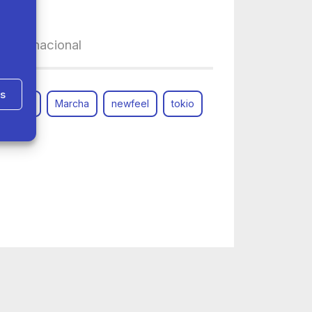
a internacional
as
marc tur
Marcha
newfeel
tokio