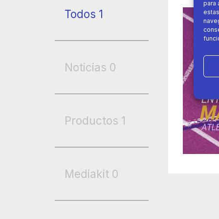
para 
Todos
1
estas
naveg
conse
funci
Noticias
0
Productos
1
Mediakit
0