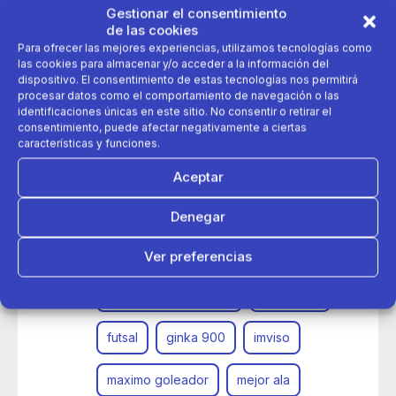
Gestionar el consentimiento
de las cookies
Para ofrecer las mejores experiencias, utilizamos tecnologías como
las cookies para almacenar y/o acceder a la información del
dispositivo. El consentimiento de estas tecnologías nos permitirá
procesar datos como el comportamiento de navegación o las
identificaciones únicas en este sitio. No consentir o retirar el
consentimiento, puede afectar negativamente a ciertas
características y funciones.
29 de septiembre 2020
Aceptar
Adolfo Fernández nuevo embajador de Imviso, la marca
insignia de fútbol sala de Decathlon
Denegar
adolfo fernandez
embajador
Ver preferencias
Política de cookies
Política de Privacidad
Aviso Legal
futbol club barcelona
fútbol sala
futsal
ginka 900
imviso
maximo goleador
mejor ala