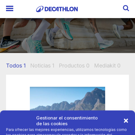
Todos
1
Noticias
1
Productos
0
Mediakit
0
Gestionar el consentimiento
de las cookies
Para ofrecer las mejores experiencias, utilizamos tecnologías como
las cookies para almacenar y/o acceder a la información del