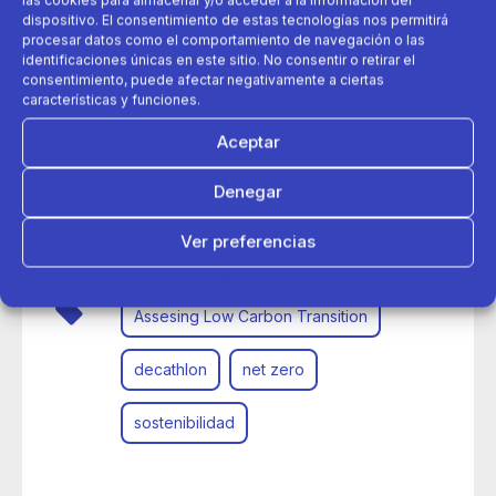
dispositivo. El consentimiento de estas tecnologías nos permitirá
procesar datos como el comportamiento de navegación o las
identificaciones únicas en este sitio. No consentir o retirar el
consentimiento, puede afectar negativamente a ciertas
características y funciones.
Aceptar
08 de abril 2021
Denegar
Decathlon se une a Net Zero Initiative para contribuir a la
neutralidad de carbono
Ver preferencias
Política de cookies
Política de Privacidad
Aviso Legal
Assesing Low Carbon Transition
decathlon
net zero
sostenibilidad