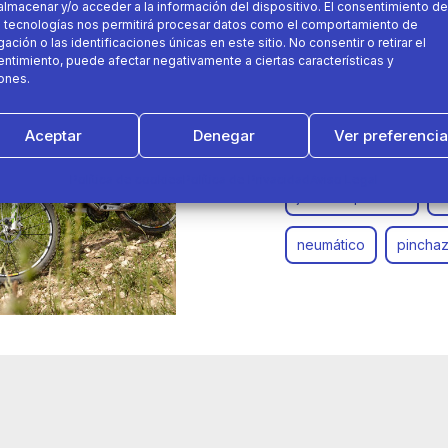
almacenar y/o acceder a la información del dispositivo. El consentimiento de
01 de julio 2016
 tecnologías nos permitirá procesar datos como el comportamiento de
ación o las identificaciones únicas en este sitio. No consentir o retirar el
ntimiento, puede afectar negativamente a ciertas características y
Mantenimiento B’TWIN par
ones.
Aceptar
Denegar
Ver preferenci
antipinchazos
b'tw
Política de cookies
Política de Privacidad
Aviso Legal
jabón espumoso
l
neumático
pincha