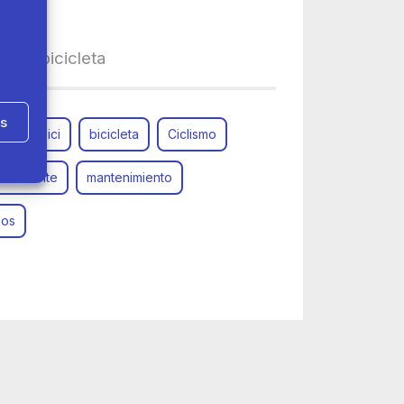
a tu bicicleta
as
in
bici
bicicleta
Ciclismo
ubrificante
mantenimiento
zos