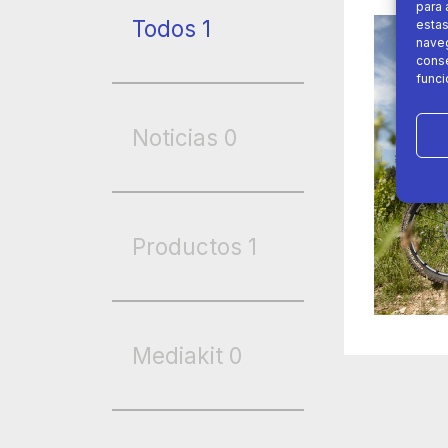
para 
Todos
1
estas
naveg
conse
funci
Noticias
0
Productos
1
Mediakit
0