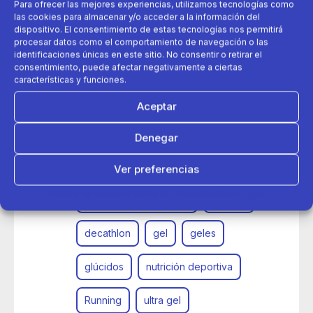
Para ofrecer las mejores experiencias, utilizamos tecnologías como
las cookies para almacenar y/o acceder a la información del
dispositivo. El consentimiento de estas tecnologías nos permitirá
procesar datos como el comportamiento de navegación o las
identificaciones únicas en este sitio. No consentir o retirar el
consentimiento, puede afectar negativamente a ciertas
características y funciones.
Aceptar
06 de junio 2016
Denegar
Aptonia presenta su nueva colección de geles
energéticos
Ver preferencias
Política de cookies
Política de Privacidad
Aviso Legal
alimentación deportiva
aptonia
decathlon
gel
geles
glúcidos
nutrición deportiva
Running
ultra gel