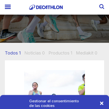
Todos
1
Noticias
0
Productos
1
Mediakit
0
Gestionar el consentimiento
de las cookies