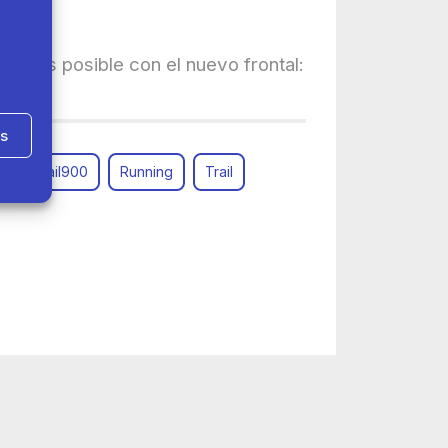
día es posible con el nuevo frontal:
as
ontrail900
Running
Trail