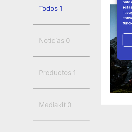
para 
Todos
1
estas
naveg
conse
funci
Noticias
0
Productos
1
Mediakit
0