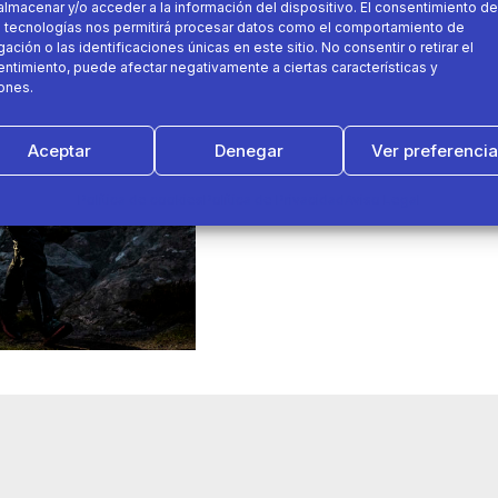
almacenar y/o acceder a la información del dispositivo. El consentimiento de
09 de febrero 2022
 tecnologías nos permitirá procesar datos como el comportamiento de
ación o las identificaciones únicas en este sitio. No consentir o retirar el
ntimiento, puede afectar negativamente a ciertas características y
Ver de noche igual que de 
ones.
Evadict ONTRAIL 900
Aceptar
Denegar
Ver preferenci
decathlon
frontal
Política de cookies
Política de Privacidad
Aviso Legal