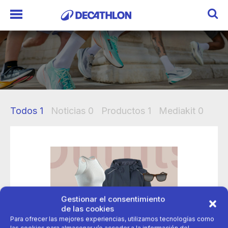
Todos
1
Noticias
0
Productos
1
Mediakit
0
Gestionar el consentimiento
de las cookies
Para ofrecer las mejores experiencias, utilizamos tecnologías como
las cookies para almacenar y/o acceder a la información del