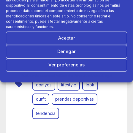
dispositivo. El consentimiento de estas tecnologías nos permitirá
procesar datos como el comportamiento de navegación o las
identificaciones únicas en este sitio. No consentir o retirar el
consentimiento, puede afectar negativamente a ciertas
características y funciones.
Aceptar
26 de noviembre 2024
Denegar
Descubre en Decathlon los looks en tendencia que
buscas para este otoño
Ver preferencias
Política de cookies
Política de Privacidad
Aviso Legal
domyos
lifestyle
look
outfit
prendas deportivas
tendencia