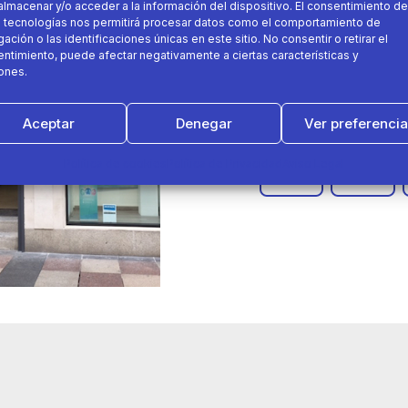
almacenar y/o acceder a la información del dispositivo. El consentimiento de
09 de junio 2017
 tecnologías nos permitirá procesar datos como el comportamiento de
ación o las identificaciones únicas en este sitio. No consentir o retirar el
ntimiento, puede afectar negativamente a ciertas características y
Apertura Decathlon City 
ones.
Aceptar
Denegar
Ver preferenci
decathlon city
Dep
Política de cookies
Política de Privacidad
Aviso Legal
Fitness
oviedo