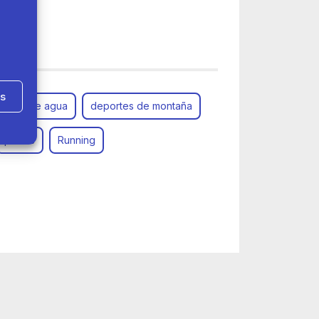
Oviedo
as
ortes de agua
deportes de montaña
pilates
Running