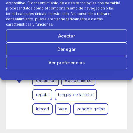
dispositivo. El consentimiento de estas tecnologías nos permitirá
procesar datos como el comportamiento de navegación o las
identificaciones únicas en este sitio. No consentir o retirar el
consentimiento, puede afectar negativamente a ciertas
características y funciones.
Aceptar
Denegar
16 de febrero 2017
La equipación ideal para una vuelta al mundo
Ver preferencias
Política de cookies
Política de Privacidad
Aviso Legal
decathlon
equipamiento
regata
tanguy de lamotte
tribord
Vela
vendée globe