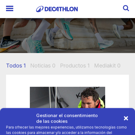
Todos
1
Noticias
0
Productos
1
Mediakit
0
Gestionar el consentimiento
de las cookies
Para ofrecer las mejores experiencias, utilizamos tecnologías como
las cookies para almacenar y/o acceder a la información del