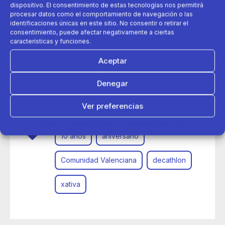
dispositivo. El consentimiento de estas tecnologías nos permitirá
procesar datos como el comportamiento de navegación o las
identificaciones únicas en este sitio. No consentir o retirar el
consentimiento, puede afectar negativamente a ciertas
características y funciones.
Aceptar
Denegar
15 de abril 2021
Decathlon Xàtiva celebra su 10º aniversario
Ver preferencias
Política de cookies
Política de Privacidad
Aviso Legal
10 años
aniversario
Comunidad Valenciana
decathlon
xativa