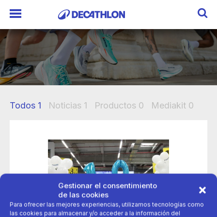
Todos
1
Noticias
1
Productos
0
Mediakit
0
Gestionar el consentimiento
de las cookies
Para ofrecer las mejores experiencias, utilizamos tecnologías como
las cookies para almacenar y/o acceder a la información del