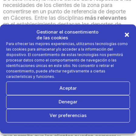
necesidades de los clientes de la zona para
convertirse en un punto de referencia de deporte
en Cáceres. Entre las disciplinas
más relevantes
en el establecimiento destacan los deportes de
montaña,
running
y
fitness
, los más practicados en
Gestionar el consentimiento
la zona. El
horario
del establecimiento
será de
de las cookies
lunes a sábado de 10:00h a 22:00h, y el primer
Para ofrecer las mejores experiencias, utilizamos tecnologías como
domingo de cada mes y todos los del mes de
las cookies para almacenar y/o acceder a la información del
dispositivo. El consentimiento de estas tecnologías nos permitirá
diciembre en el mismo horario.
procesar datos como el comportamiento de navegación o las
identificaciones únicas en este sitio. No consentir o retirar el
Decathlon Cáceres y sus servicios: ‘Segunda
consentimiento, puede afectar negativamente a ciertas
Vida’ y ‘Clica y Recoge’
características y funciones.
Aceptar
La compañía lleva años apostando por la
economía circular
dentro de su modelo de
Denegar
negocio, con el objetivo de promover la
accesibilidad, disminuir su impacto ambiental y
Ver preferencias
brindar iniciativas adicionales a sus clientes.
Política de cookies
Política de Privacidad
Aviso Legal
Desde su reconocido
servicio de Segunda Vida
,