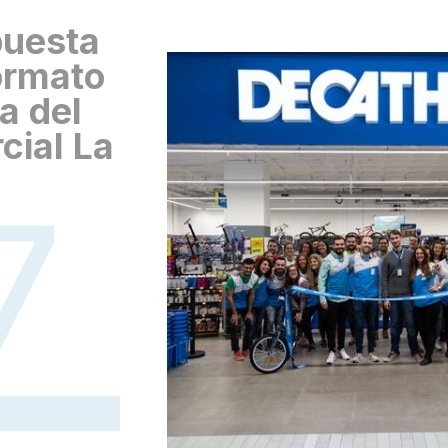
puesta
formato
a del
cial La
7