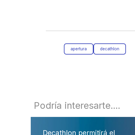
apertura
decathlon
Podría interesarte....
Decathlon se une al