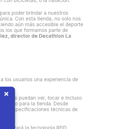
m
con bicicletas, o la natación.
para poder brindar a nuestros
única. Con esta tienda, no solo nos
iendo aún más accesible el deporte
os los que formamos parte de
lez, director de Decathlon La
 a los usuarios una experiencia de
clientes puedan ver, tocar e incluso
es como para la tienda. Desde
s las especificaciones técnicas de
to.
 utilizará la tecnología RFID,