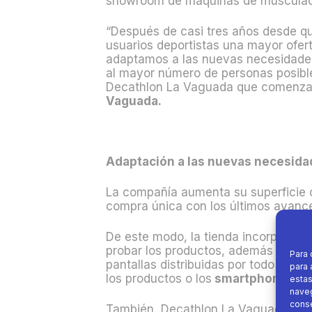
showroom
de máquinas de muscula
“Después de casi tres años desde qu
usuarios deportistas una mayor ofert
adaptamos a las nuevas necesidades
al mayor número de personas posible
Decathlon La Vaguada que comenzam
Vaguada.
Adaptación a las nuevas necesidad
La compañía aumenta su superficie
compra única con los últimos avanc
De este modo, la tienda incorpora
mú
probar los productos, además de con
Para 
pantallas distribuidas por todo el e
para 
los productos o los
smartphones
pa
estas
naveg
conse
También, Decathlon La Vaguada, al ig