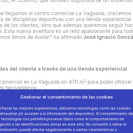
ción
,
el ciclismo, que también dispondrá de un
showroo
e llegamos al centro comercial La Vaguada, crecemos 
a de disciplinas deportivas con una tienda experiencial 
 de los clientes, sino que además queremos seguir hac
. Esta nueva aventura es un reto apasionante para tod
os llenos de ilusión”
ha afirmado
José Ignacio Gonzá
es del cliente a través de una tienda experiencial
2
 comercial en La Vaguada en 470 m
para poder ofrecer
es tecnológicos.
Gestionar el consentimiento de las cookies
ltiples
showrooms
de
fitness
y ciclismo para que los 
tar con la última tecnología tanto para los colaborador
ofrecer las mejores experiencias, utilizamos tecnologías como las cookies
stablecimiento, donde los usuarios podrán consultar toda
almacenar y/o acceder a la información del dispositivo. El consentimiento de
ra asesorar y ayudar a los clientes en cualquier momen
 tecnologías nos permitirá procesar datos como el comportamiento de
ación o las identificaciones únicas en este sitio. No consentir o retirar el
ntimiento, puede afectar negativamente a ciertas características y
ual que el resto de los establecimientos de la compañía,