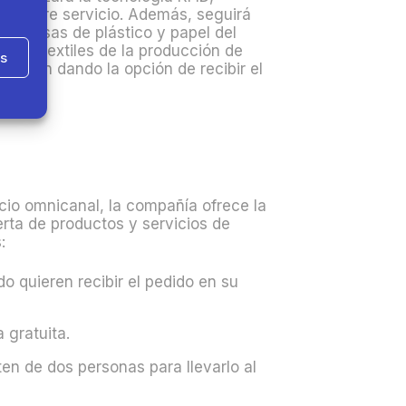
 o el libre servicio. Además, seguirá
as bolsas de plástico y papel del
ntes textiles de la producción de
as
ealicen dando la opción de recibir el
cio omnicanal, la compañía ofrece la
rta de productos y servicios de
:
do quieren recibir el pedido en su
 gratuita.
n de dos personas para llevarlo al