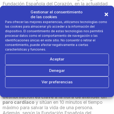
Fundación Española del Corazón, en la actualidad
los datos muestran que estos dispositivos no están
Gestionar el consentimiento
tan generalizados, ya que
solo 20 de cada cien
de las cookies
establecimientos de gran concurrencia en España
Para ofrecer las mejores experiencias, utilizamos tecnologías como
posee uno
.
las cookies para almacenar y/o acceder a la información del
dispositivo. El consentimiento de estas tecnologías nos permitirá
procesar datos como el comportamiento de navegación o las
La instalación de los desfibriladores en los centros
identificaciones únicas en este sitio. No consentir o retirar el
Decathlon se inició en septiembre de 2018 y fue
consentimiento, puede afectar negativamente a ciertas
Telefónica la compañía encargada de instalarlos en
características y funciones.
cada una de las tiendas y almacenes que posee
Decathlon a nivel nacional. El aparato, una vez
Aceptar
activado en caso de emergencia, realiza
automáticamente llamadas al 112 gracias a la SIM
Denegar
que incorpora la operadora y
guía
en remoto a los
usuarios para su correcto uso.
Ver preferencias
S
egún los expertos, el
acceso rápido a la
Política de cookies
Política de Privacidad
Aviso Legal
desfibrilación es clave a la hora de atender un
paro cardíaco
y sitúan en 10 minutos el tiempo
máximo para salvar la vida de una persona.
Además,
según la Fundación Española del