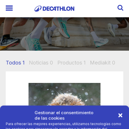
Todos
1
Noticias
0
Productos
1
Mediakit
0
Gestionar el consentimiento
de las cookies
Para ofrecer las mejores experiencias, utilizamos tecnologías como
las cookies para almacenar y/o acceder a la información del