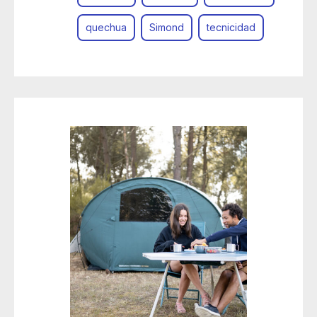
quechua
Simond
tecnicidad