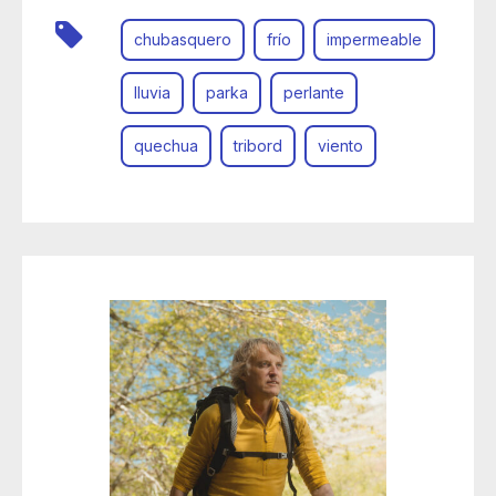
chubasquero
frío
impermeable
lluvia
parka
perlante
quechua
tribord
viento