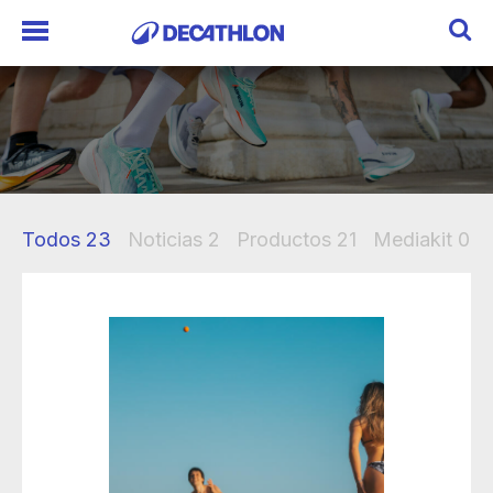
Todos
23
Noticias
2
Productos
21
Mediakit
0