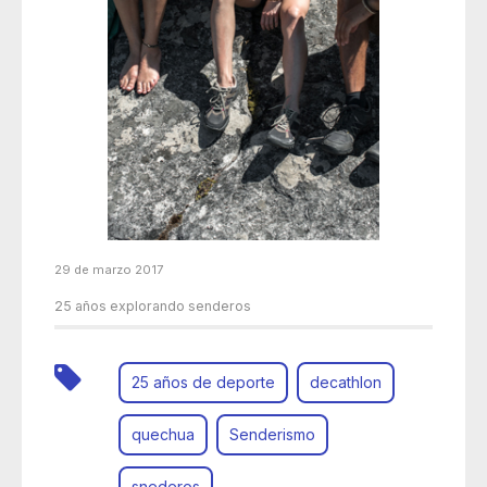
29 de marzo 2017
25 años explorando senderos
25 años de deporte
decathlon
quechua
Senderismo
snederos