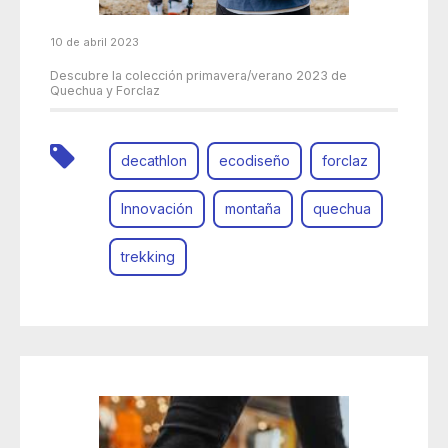
10 de abril 2023
Descubre la colección primavera/verano 2023 de
Quechua y Forclaz
decathlon
ecodiseño
forclaz
Innovación
montaña
quechua
trekking