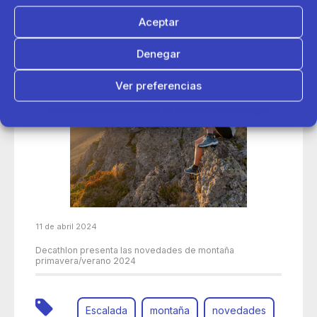
Aceptar
Denegar
Ver preferencias
Política de cookies
Política de Privacidad
Aviso Legal
11 de abril 2024
Decathlon presenta las novedades de montaña
primavera/verano 2024
Escalada
montaña
novedades