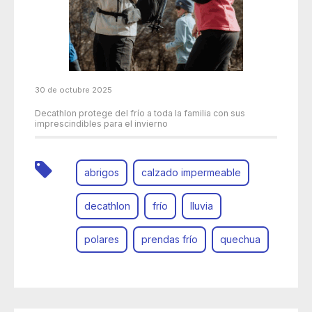
30 de octubre 2025
Decathlon protege del frío a toda la familia con sus
imprescindibles para el invierno
abrigos
calzado impermeable
decathlon
frío
lluvia
polares
prendas frío
quechua