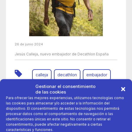
26 de junio 2024
Jesús Calleja, nuevo embajador de Decathlon España
calleja
decathlon
embajador
Gestionar el consentimiento
montaña
quechua
de las cookies
Para ofrecer las mejores experiencias, utilizamos tecnologías como
las cookies para almacenar y/o acceder a la información del
dispositivo. El consentimiento de estas tecnologías nos permitirá
procesar datos como el comportamiento de navegación o las
identificaciones únicas en este sitio. No consentir o retirar el
consentimiento, puede afectar negativamente a ciertas
características y funciones.