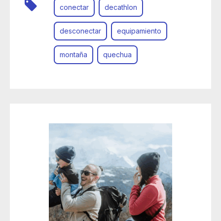
conectar
decathlon
desconectar
equipamiento
montaña
quechua