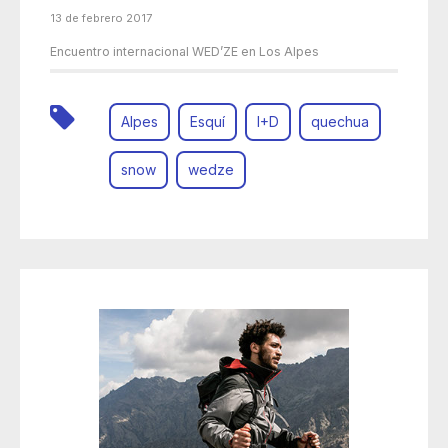
13 de febrero 2017
Encuentro internacional WED’ZE en Los Alpes
Alpes
Esquí
I+D
quechua
snow
wedze