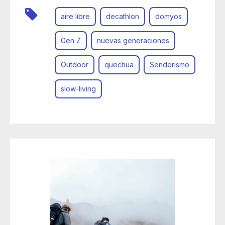
aire libre
decathlon
domyos
Gen Z
nuevas generaciones
Outdoor
quechua
Senderismo
slow-living