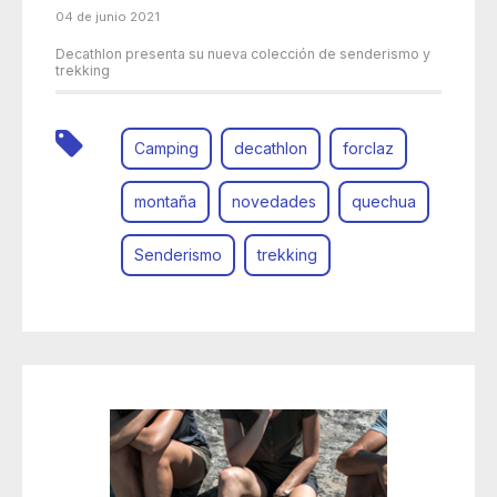
04 de junio 2021
Decathlon presenta su nueva colección de senderismo y
trekking
Camping
decathlon
forclaz
montaña
novedades
quechua
Senderismo
trekking