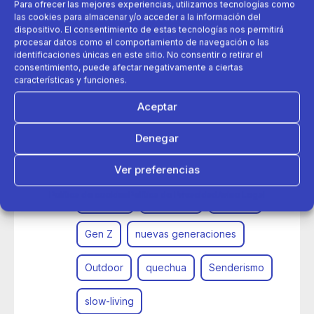
Para ofrecer las mejores experiencias, utilizamos tecnologías como
las cookies para almacenar y/o acceder a la información del
dispositivo. El consentimiento de estas tecnologías nos permitirá
procesar datos como el comportamiento de navegación o las
identificaciones únicas en este sitio. No consentir o retirar el
consentimiento, puede afectar negativamente a ciertas
características y funciones.
Aceptar
07 de octubre 2025
Denegar
Decathlon y la Gen Z apuestan por el slow-living y los
planes outdoor
Ver preferencias
Política de cookies
Política de Privacidad
Aviso Legal
aire libre
decathlon
domyos
Gen Z
nuevas generaciones
Outdoor
quechua
Senderismo
slow-living