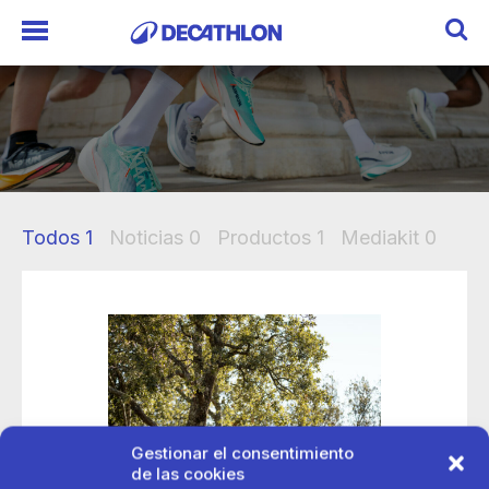
Todos
1
Noticias
0
Productos
1
Mediakit
0
Gestionar el consentimiento
de las cookies