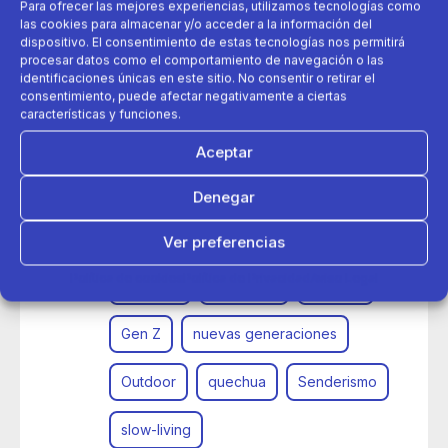
Para ofrecer las mejores experiencias, utilizamos tecnologías como
las cookies para almacenar y/o acceder a la información del
dispositivo. El consentimiento de estas tecnologías nos permitirá
procesar datos como el comportamiento de navegación o las
identificaciones únicas en este sitio. No consentir o retirar el
consentimiento, puede afectar negativamente a ciertas
características y funciones.
Aceptar
07 de octubre 2025
Denegar
Decathlon y la Gen Z apuestan por el slow-living y los
planes outdoor
Ver preferencias
Política de cookies
Política de Privacidad
Aviso Legal
aire libre
decathlon
domyos
Gen Z
nuevas generaciones
Outdoor
quechua
Senderismo
slow-living