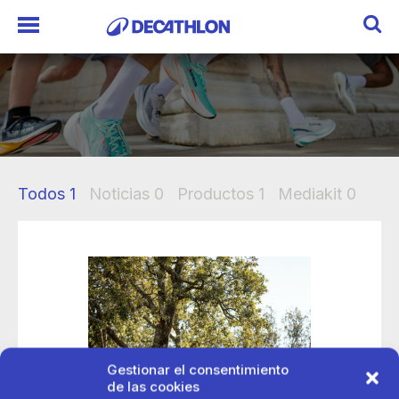
Todos
1
Noticias
0
Productos
1
Mediakit
0
Gestionar el consentimiento
de las cookies